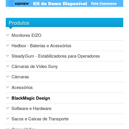
Sobre nós
1
2
3
4
5
6
7
Contactos
Produtos
Monitores EIZO
Hedbox - Baterias e Acessórios
SteadyGum - Estabilizadores para Operadores
Câmaras de Vídeo Sony
Câmaras
Acessórios
Blackmagic Design
BlackMagic Design
Sony Network Camera Systems
Áudio
Sony Foto e Vídeo Consumo
Software e Hardware
Mesas de Mistura
Canon
Vocas
Sacos e Caixas de Transporte
Sony
Flash Canon