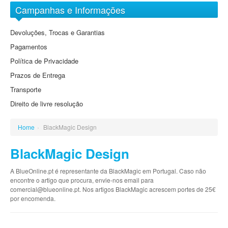
Arquivo Digital Sony
Objectivas EF-M
Campanhas e Informações
DVD
Grande Angular
Baterias
Devoluções, Trocas e Garantias
Grande Angular Zoom
Cartões de Memória
Pagamentos
Standard
Cassetes
Política de Privacidade
Standard Zoom
Prazos de Entrega
Tele Zoom
Transporte
Direito de livre resolução
Home
›
BlackMagic Design
BlackMagic Design
A BlueOnline.pt é representante da BlackMagic em Portugal. Caso não
encontre o artigo que procura, envie-nos email para
comercial@blueonline.pt. Nos artigos BlackMagic acrescem portes de 25€
por encomenda.