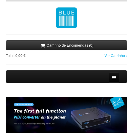
Carrinho de Encomendas (0)
Total:
0,00 €
Ver Carrinho ›
Loja
Novidades
Promoções
Notícias