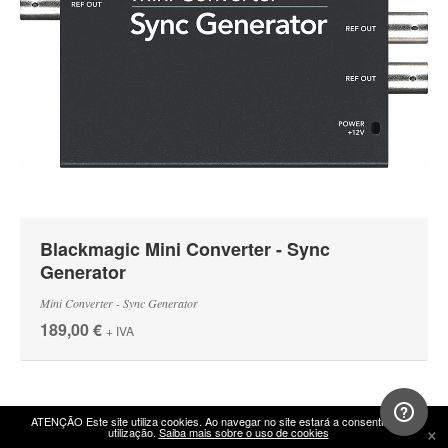
Blackmagic Mini Converter - Sync
Generator
Mini Converter - Sync Generator
189,00 €
+ IVA
ATENÇÃO Este site utiliza cookies. Ao navegar no site estará a consentir a sua
×
utilização.
Saiba mais sobre o uso de cookies