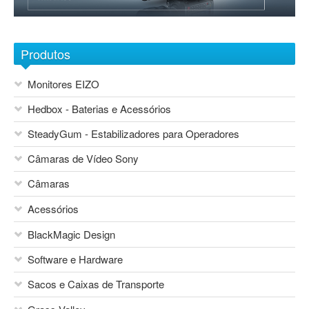
Sobre nós
1
2
3
4
5
6
7
Contactos
Produtos
Monitores EIZO
Hedbox - Baterias e Acessórios
SteadyGum - Estabilizadores para Operadores
Câmaras de Vídeo Sony
Câmaras
Acessórios
Blackmagic Design
BlackMagic Design
Sony Network Camera Systems
Áudio
Sony Foto e Vídeo Consumo
Software e Hardware
Mesas de Mistura
Canon
Vocas
Sacos e Caixas de Transporte
Sony
Flash Canon