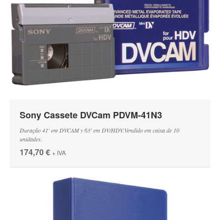
Sony Cassete DVCam PDVM-41N3
Duração 41' em DVCAM y 63' em DV/HDV.Vendido em caixa de 10
unidades.
174,70 €
+ IVA