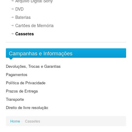
Arquivo Digital Sony
Objectivas EF-M
DVD
Grande Angular
Baterias
Grande Angular Zoom
Cartões de Memória
Standard
Cassetes
Standard Zoom
Tele Zoom
Campanhas e Informações
Devoluções, Trocas e Garantias
Pagamentos
Política de Privacidade
Prazos de Entrega
Transporte
Direito de livre resolução
Home
›
Cassetes