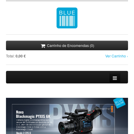
Carrinho de Encomendas (0)
Total:
0,00 €
Ver Carrinho ›
Loja
Novidades
Promoções
Notícias