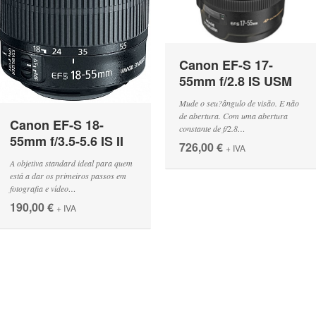
Canon EF-S 17-
55mm f/2.8 IS USM
Mude o seu?ângulo de visão. E não
de abertura. Com uma abertura
Canon EF-S 18-
constante de f/2.8…
55mm f/3.5-5.6 IS II
726,00 €
+ IVA
A objetiva standard ideal para quem
está a dar os primeiros passos em
fotografia e vídeo…
190,00 €
+ IVA