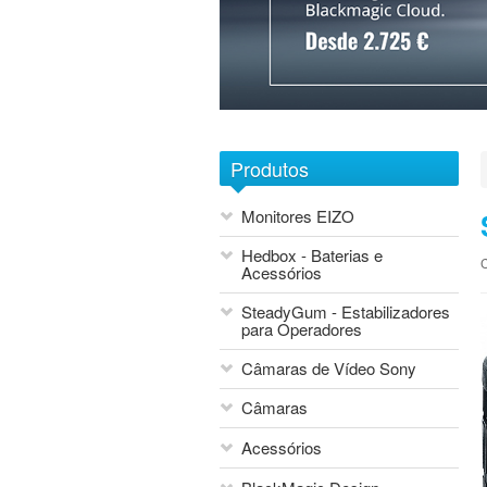
1
2
3
4
5
6
7
Produtos
Monitores EIZO
Hedbox - Baterias e
C
Acessórios
SteadyGum - Estabilizadores
para Operadores
Câmaras de Vídeo Sony
Câmaras
Acessórios
Blackmagic Design