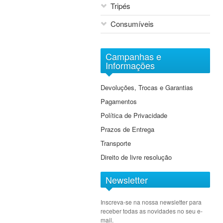
Tripés
Consumíveis
Arquivo Digital Sony
Campanhas e
DVD
Informações
Baterias
Devoluções, Trocas e Garantias
Cartões de Memória
Pagamentos
Cassetes
Política de Privacidade
Prazos de Entrega
Transporte
Direito de livre resolução
Newsletter
Inscreva-se na nossa newsletter para
receber todas as novidades no seu e-
mail.