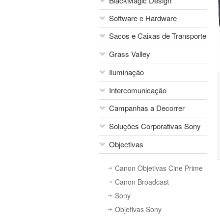
BlackMagic Design
Sony Network Camera
Áudio
Systems
Software e Hardware
Mesas de Mistura
Sony Foto e Vídeo Consumo
Vocas
Sacos e Caixas de Transporte
Canon
Flash Canon
Sony
Grass Valley
Portabrace
Matte Boxes
Monitores Profissionais
Iluminação
Sacos Transporte Sachtler
Grass Valley - Matrizes
Intercomunicação
Grass Valley - Multiviewers
Vibesta
Grass Valley - Soluções de
Campanhas a Decorrer
Litepanels
Fibra
Soluções Corporativas Sony
Grass Valley - Soluções de
Campanha Vouchers SPORT
Conversão
TV
Objectivas
Videoprojetores Sony
Grass Valley - Edius
Campanha Projetores Sony
Displays Profissionais Sony
Canon Objetivas Cine Prime
Canon Broadcast
Sony
Objetivas Sony