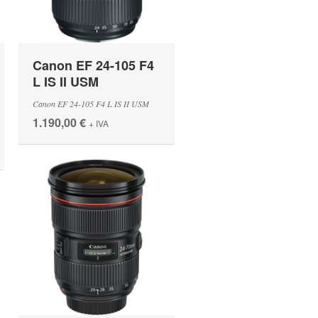
Canon EF 24-105 F4
L IS II USM
Canon EF 24-105 F4 L IS II USM
1.190,00 €
+ IVA