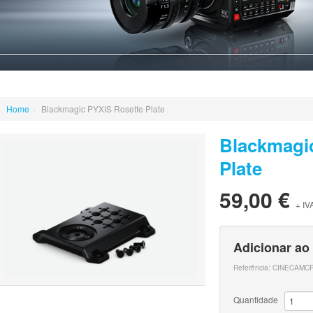
Home
›
Blackmagic PYXIS Rosette Plate
Blackmagi
Plate
59,00 €
+ IV
Adicionar ao
Referência:
CINECAMC
Quantidade