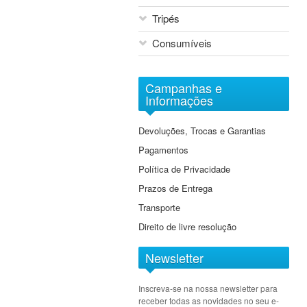
Cine Lenses
Tripés
Tilt & Shift
Consumíveis
Extensores
Macro
Arquivo Digital Sony
Objectivas EF-M
Campanhas e
DVD
Informações
Grande Angular
Baterias
Grande Angular Zoom
Devoluções, Trocas e Garantias
Cartões de Memória
Standard
Pagamentos
Cassetes
Standard Zoom
Política de Privacidade
Tele Zoom
Prazos de Entrega
Transporte
Direito de livre resolução
Newsletter
Inscreva-se na nossa newsletter para
receber todas as novidades no seu e-