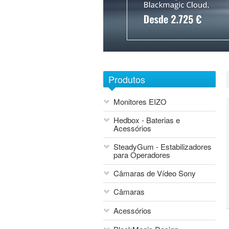
1
2
3
4
5
6
7
Produtos
Monitores EIZO
Hedbox - Baterias e
Acessórios
SteadyGum - Estabilizadores
para Operadores
Câmaras de Vídeo Sony
Câmaras
Acessórios
Blackmagic Design