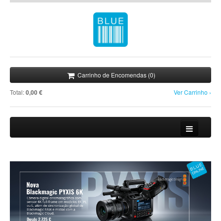
Carrinho de Encomendas (0)
Total:
0,00 €
Ver Carrinho ›
Loja
Novidades
Promoções
Notícias