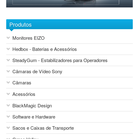
Sobre nós
1
2
3
4
5
6
7
Contactos
Produtos
Monitores EIZO
Hedbox - Baterias e Acessórios
SteadyGum - Estabilizadores para Operadores
Câmaras de Vídeo Sony
Câmaras
Acessórios
Blackmagic Design
BlackMagic Design
Sony Network Camera Systems
Áudio
Sony Foto e Vídeo Consumo
Software e Hardware
Mesas de Mistura
Canon
Vocas
Sacos e Caixas de Transporte
Sony
Flash Canon