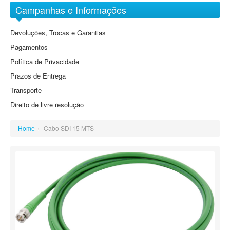
Arquivo Digital Sony
Objectivas EF-M
Campanhas e Informações
DVD
Grande Angular
Baterias
Devoluções, Trocas e Garantias
Grande Angular Zoom
Cartões de Memória
Pagamentos
Standard
Cassetes
Política de Privacidade
Standard Zoom
Prazos de Entrega
Tele Zoom
Transporte
Direito de livre resolução
Home
›
Cabo SDI 15 MTS