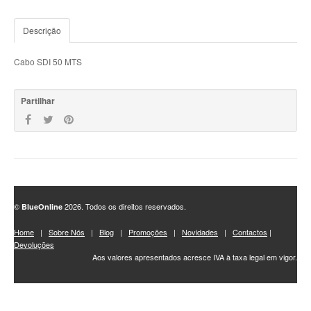
Descrição
Cabo SDI 50 MTS
Partilhar
©
2026. Todos os direitos reservados.
BlueOnline
Home
|
Sobre Nós
|
Blog
|
Promoções
|
Novidades
|
Contactos
|
Devoluções
Aos valores apresentados acresce IVA à taxa legal em vigor.