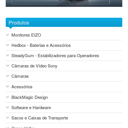
Sobre nós
1
2
3
4
5
6
7
Contactos
Produtos
Monitores EIZO
Hedbox - Baterias e Acessórios
SteadyGum - Estabilizadores para Operadores
Câmaras de Vídeo Sony
Câmaras
Acessórios
Blackmagic Design
BlackMagic Design
Sony Network Camera Systems
Áudio
Sony Foto e Vídeo Consumo
Software e Hardware
Mesas de Mistura
Canon
Vocas
Sacos e Caixas de Transporte
Sony
Flash Canon