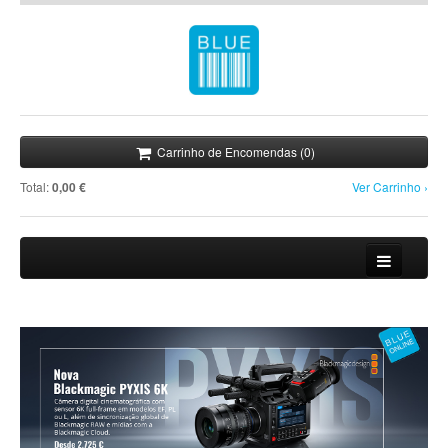
Carrinho de Encomendas (0)
Total:
0,00 €
Ver Carrinho ›
Loja
Novidades
Promoções
Notícias