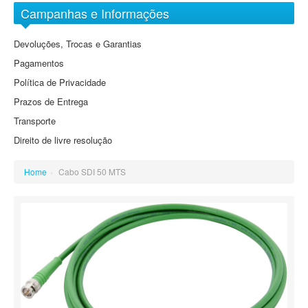
Arquivo Digital Sony
Objectivas EF-M
Campanhas e Informações
DVD
Grande Angular
Baterias
Devoluções, Trocas e Garantias
Grande Angular Zoom
Cartões de Memória
Pagamentos
Standard
Cassetes
Política de Privacidade
Standard Zoom
Prazos de Entrega
Tele Zoom
Transporte
Direito de livre resolução
Home
›
Cabo SDI 50 MTS