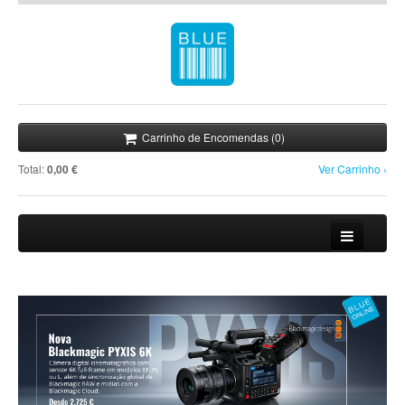
Carrinho de Encomendas (0)
Total:
0,00 €
Ver Carrinho ›
Loja
Novidades
Promoções
Notícias