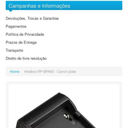
Arquivo Digital Sony
Objectivas EF-M
Campanhas e Informações
DVD
Grande Angular
Baterias
Devoluções, Trocas e Garantias
Grande Angular Zoom
Cartões de Memória
Pagamentos
Standard
Cassetes
Política de Privacidade
Standard Zoom
Prazos de Entrega
Tele Zoom
Transporte
Direito de livre resolução
Home
›
Hedbox RP-BPA60 - Canon plate