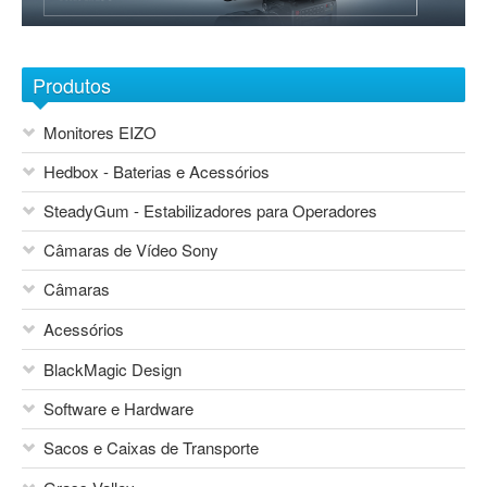
Sobre nós
1
2
3
4
5
6
7
Contactos
Produtos
Monitores EIZO
Hedbox - Baterias e Acessórios
SteadyGum - Estabilizadores para Operadores
Câmaras de Vídeo Sony
Câmaras
Acessórios
Blackmagic Design
BlackMagic Design
Sony Network Camera Systems
Áudio
Sony Foto e Vídeo Consumo
Software e Hardware
Mesas de Mistura
Canon
Vocas
Sacos e Caixas de Transporte
Sony
Flash Canon