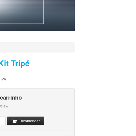
it Tripé
 IVA
 carrinho
O3-3W
Encomendar