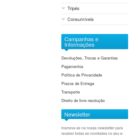
Cine Lenses
Tripés
Tilt & Shift
Consumíveis
Extensores
Macro
Arquivo Digital Sony
Objectivas EF-M
Campanhas e
DVD
Informações
Grande Angular
Baterias
Grande Angular Zoom
Devoluções, Trocas e Garantias
Cartões de Memória
Standard
Pagamentos
Cassetes
Standard Zoom
Política de Privacidade
Tele Zoom
Prazos de Entrega
Transporte
Direito de livre resolução
Newsletter
Inscreva-se na nossa newsletter para
receber todas as novidades no seu e-