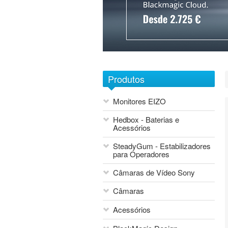
1
2
3
4
5
6
7
Produtos
Monitores EIZO
Hedbox - Baterias e
Acessórios
SteadyGum - Estabilizadores
para Operadores
Câmaras de Vídeo Sony
Câmaras
Acessórios
Blackmagic Design