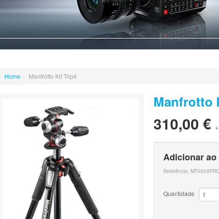
Home
›
Manfrotto Kit Tripé
Manfrotto K
310,00 €
+
Adicionar ao
Referência:
MT055XPR
Quantidade