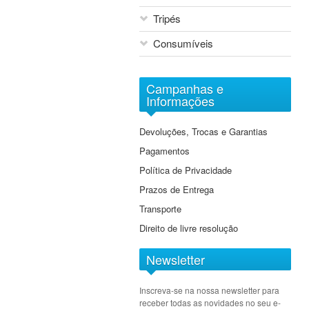
Cine Lenses
Tripés
Tilt & Shift
Consumíveis
Extensores
Macro
Arquivo Digital Sony
Objectivas EF-M
Campanhas e
DVD
Informações
Grande Angular
Baterias
Grande Angular Zoom
Devoluções, Trocas e Garantias
Cartões de Memória
Standard
Pagamentos
Cassetes
Standard Zoom
Política de Privacidade
Tele Zoom
Prazos de Entrega
Transporte
Direito de livre resolução
Newsletter
Inscreva-se na nossa newsletter para
receber todas as novidades no seu e-