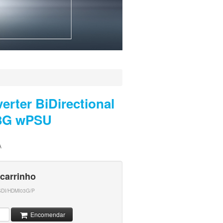
erter BiDirectional
3G wPSU
A
 carrinho
DI/HDMI03G/P
Encomendar