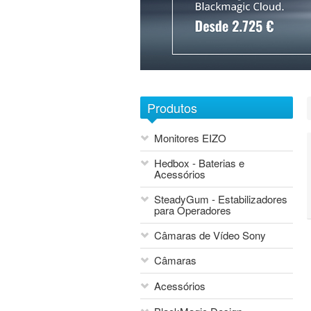
1
2
3
4
5
6
7
Produtos
Monitores EIZO
Hedbox - Baterias e
Acessórios
SteadyGum - Estabilizadores
para Operadores
Câmaras de Vídeo Sony
Câmaras
Acessórios
Blackmagic Design