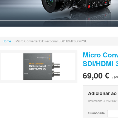
Home
›
Micro Converter BiDirectional SDI/HDMI 3G wPSU
Micro Conv
SDI/HDMI 
69,00 €
+ IV
Adicionar ao
Referência:
CONVBDC/S
Quantidade