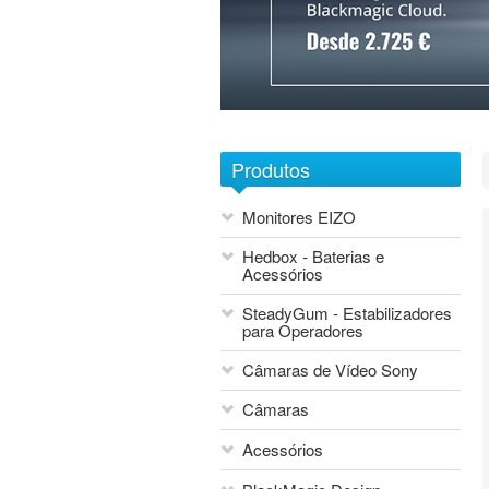
1
2
3
4
5
6
7
Produtos
Monitores EIZO
Hedbox - Baterias e
Acessórios
SteadyGum - Estabilizadores
para Operadores
Câmaras de Vídeo Sony
Câmaras
Acessórios
Blackmagic Design