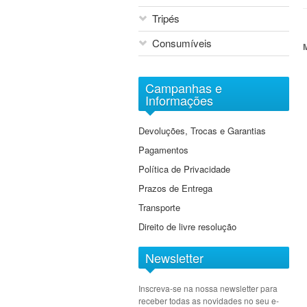
Cine Lenses
Tripés
Tilt & Shift
Consumíveis
Extensores
Macro
Arquivo Digital Sony
Objectivas EF-M
Campanhas e
DVD
Informações
Grande Angular
Baterias
Grande Angular Zoom
Devoluções, Trocas e Garantias
Cartões de Memória
Standard
Pagamentos
Cassetes
Standard Zoom
Política de Privacidade
Tele Zoom
Prazos de Entrega
Transporte
Direito de livre resolução
Newsletter
Inscreva-se na nossa newsletter para
receber todas as novidades no seu e-