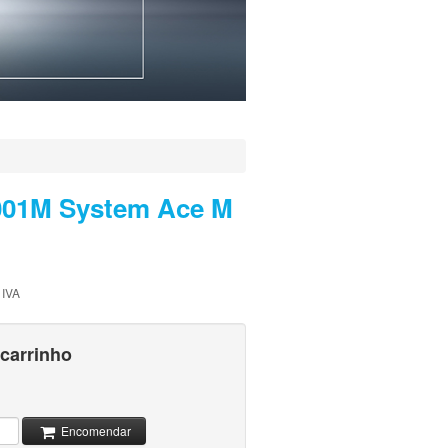
1001M System Ace M
 IVA
 carrinho
Encomendar