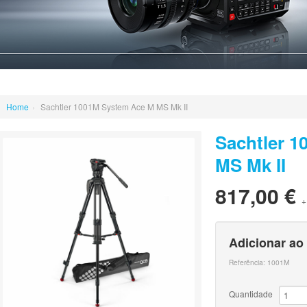
Home
›
Sachtler 1001M System Ace M MS Mk II
Sachtler 
MS Mk II
817,00 €
+
Adicionar ao
Referência:
1001M
Quantidade