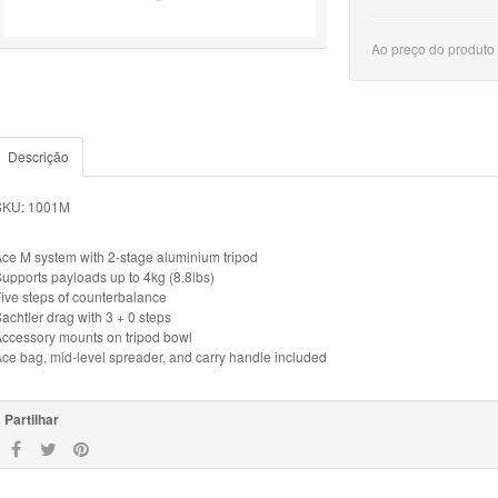
Ao preço do produto
Descrição
SKU: 1001M
ce M system with 2-stage aluminium tripod
upports payloads up to 4kg (8.8lbs)
ive steps of counterbalance
achtler drag with 3 + 0 steps
ccessory mounts on tripod bowl
ce bag, mid-level spreader, and carry handle included
Partilhar