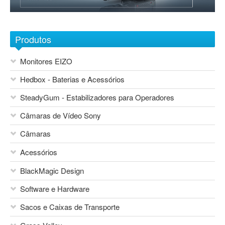
Sobre nós
1
2
3
4
5
6
7
Contactos
Produtos
Monitores EIZO
Hedbox - Baterias e Acessórios
SteadyGum - Estabilizadores para Operadores
Câmaras de Vídeo Sony
Câmaras
Acessórios
Blackmagic Design
BlackMagic Design
Sony Network Camera Systems
Áudio
Sony Foto e Vídeo Consumo
Software e Hardware
Mesas de Mistura
Canon
Vocas
Sacos e Caixas de Transporte
Sony
Flash Canon