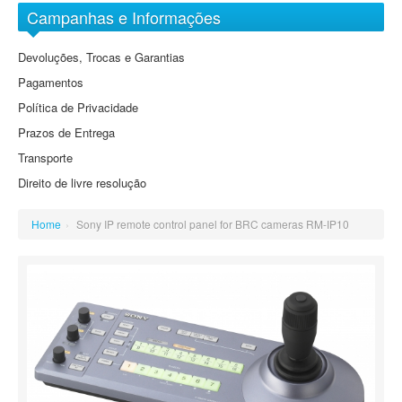
Arquivo Digital Sony
Objectivas EF-M
Campanhas e Informações
DVD
Grande Angular
Baterias
Devoluções, Trocas e Garantias
Grande Angular Zoom
Cartões de Memória
Pagamentos
Standard
Cassetes
Política de Privacidade
Standard Zoom
Prazos de Entrega
Tele Zoom
Transporte
Direito de livre resolução
Home
›
Sony IP remote control panel for BRC cameras RM-IP10