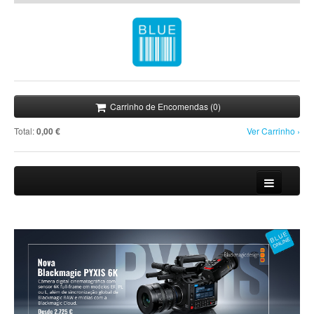
Carrinho de Encomendas (0)
Total:
0,00 €
Ver Carrinho ›
Loja
Novidades
Promoções
Notícias