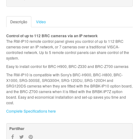
Descrição
Vídeo
Control of up to 112 BRC cameras via an IP network
The RM-IP10 remote control panel gives you control of up to 112 BRC
cameras over an IP network, or 7 cameras over a traditional VISCA-
controlled network. Up to 5 remote control panels can share control of the
system.
Easy to install control for BRC-H900, BRC-Z330 and BRC-Z700 cameras
The RM-IP10 is compatible with Sony's BRC-H900, BRC-H800, BRC-
X1000, SRG-300SE, SRG300H, SRG-120DU, SRG-120DH and
SRG120DS cameras when they are fitted with the BRBK-IP10 option board,
and the BRC-Z700 camera when it is fitted with the BRBK-IP7Z option
board. Easy and economical installation and set-up saves you time and
cost.
Complete Specifications here
Partilhar