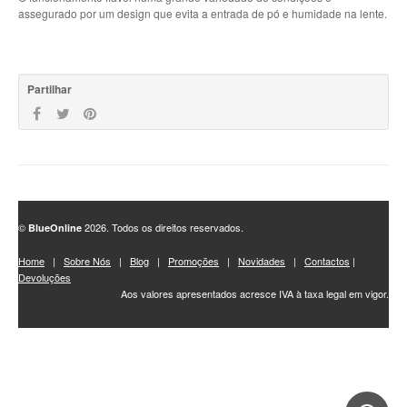
assegurado por um design que evita a entrada de pó e humidade na lente.
Partilhar
©
2026. Todos os direitos reservados.
BlueOnline
Home
|
Sobre Nós
|
Blog
|
Promoções
|
Novidades
|
Contactos
|
Devoluções
Aos valores apresentados acresce IVA à taxa legal em vigor.