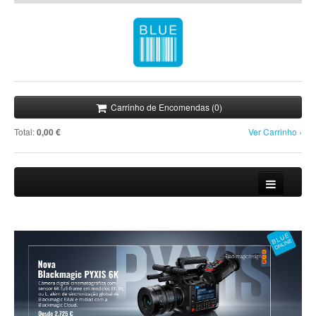
Carrinho de Encomendas (0)
Total:
0,00 €
Ver Carrinho ›
Loja
Novidades
Promoções
Notícias