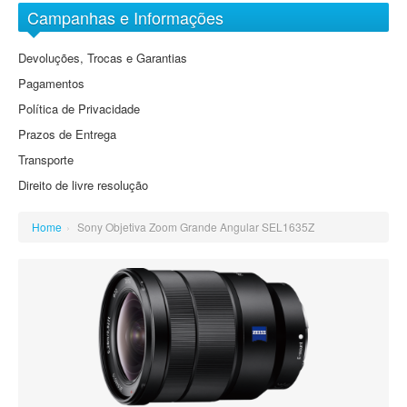
Arquivo Digital Sony
Objectivas EF-M
Campanhas e Informações
DVD
Grande Angular
Baterias
Devoluções, Trocas e Garantias
Grande Angular Zoom
Cartões de Memória
Pagamentos
Standard
Cassetes
Política de Privacidade
Standard Zoom
Prazos de Entrega
Tele Zoom
Transporte
Direito de livre resolução
Home
›
Sony Objetiva Zoom Grande Angular SEL1635Z