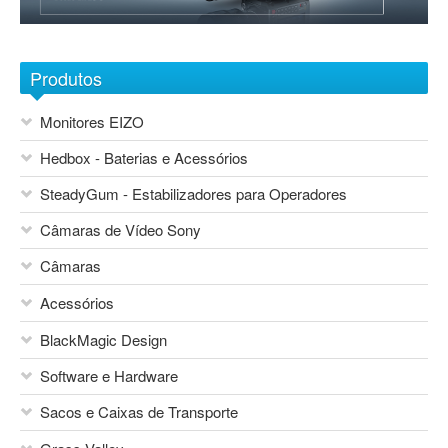
Sobre nós
1
2
3
4
5
6
7
Contactos
Produtos
Monitores EIZO
Hedbox - Baterias e Acessórios
SteadyGum - Estabilizadores para Operadores
Câmaras de Vídeo Sony
Câmaras
Acessórios
Blackmagic Design
BlackMagic Design
Sony Network Camera Systems
Áudio
Sony Foto e Vídeo Consumo
Software e Hardware
Mesas de Mistura
Canon
Vocas
Sacos e Caixas de Transporte
Sony
Flash Canon