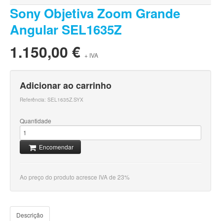
Sony Objetiva Zoom Grande
Angular SEL1635Z
1.150,00 €
+ IVA
Adicionar ao carrinho
Referência:
SEL1635Z.SYX
Quantidade
Encomendar
Ao preço do produto acresce IVA de 23%
Descrição